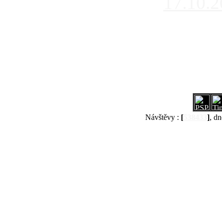
17.10.
Návštěvy :
[
538433
]
, dn