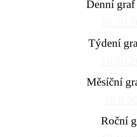
Denní graf
16.10.
Týdení gra
10.10.
Měsíční gr
16.9.2
Roční g