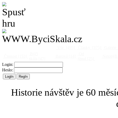
Vše
[495]
Články
[375]
Galerie
Býčí
Od
Činnost
[153]
Barová
[14]
Netopýři
skála
[47]
jinud
[25]
Login:
Heslo:
Historie návštěv je 60 měsí