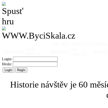
Vše
[495]
Články
[375]
Galerie
Býčí
Od
Činnost
[153]
Barová
[14]
Netopýři
skála
[47]
jinud
[25]
Login:
Heslo:
Historie návštěv je 60 měsí