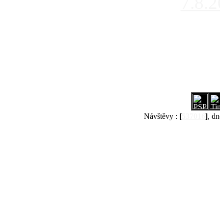
7.8.
Návštěvy :
[
537016
]
, dn