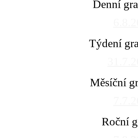
Denní gra
6.8.
Týdení gra
31.7.
Měsíční gr
7.7.
Roční g