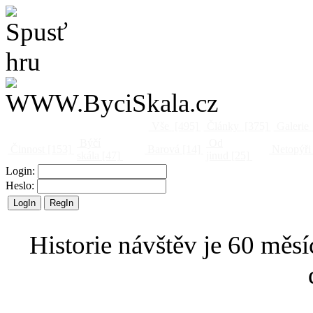
Vše
[495]
Články
[375]
Galerie
Býčí
Od
Činnost
[153]
Barová
[14]
Netopýři
skála
[47]
jinud
[25]
Login:
Heslo:
Historie návštěv je 60 měsí