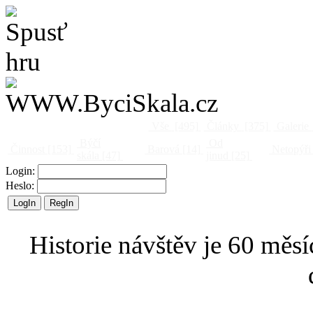
Vše
[495]
Články
[375]
Galerie
Býčí
Od
Činnost
[153]
Barová
[14]
Netopýři
skála
[47]
jinud
[25]
Login:
Heslo:
Historie návštěv je 60 měsí