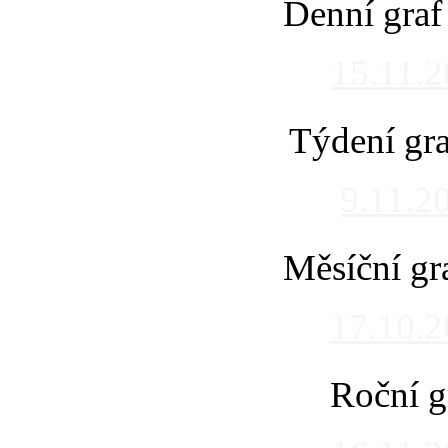
Denní graf
15.11.
Týdení gra
9.11.2
Měsíční gr
17.10.
Roční g