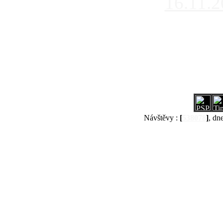
16.11.
Návštěvy :
[
538078
]
, dn