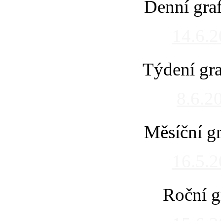
Denní gra
14.6.
Týdení gra
8.6.2
Měsíční gr
16.5.
Roční g