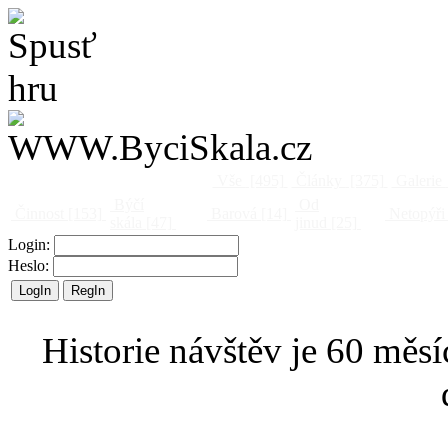
Vše
[495]
Články
[375]
Galerie
Býčí
Od
Činnost
[153]
Barová
[14]
Netopýři
skála
[47]
jinud
[25]
Login:
Heslo:
Historie návštěv je 60 měsí