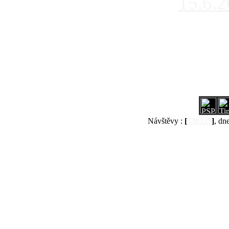
15.6.
Návštěvy :
[
538229
]
, dn