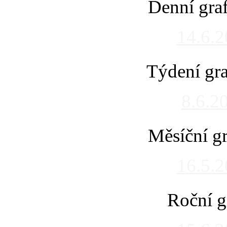
Denní gra
14.6.
Týdení gra
8.6.2
Měsíční gr
16.5.
Roční g