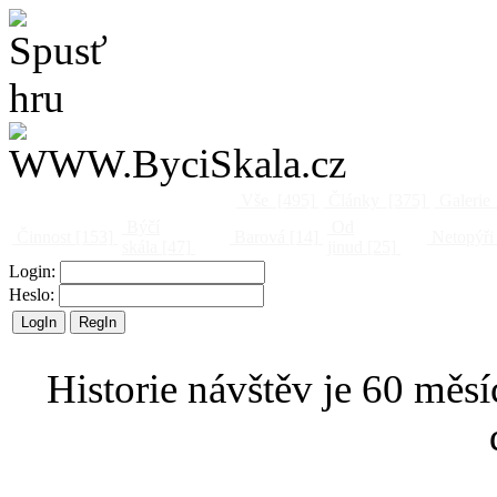
Vše
[495]
Články
[375]
Galerie
Býčí
Od
Činnost
[153]
Barová
[14]
Netopýři
skála
[47]
jinud
[25]
Login:
Heslo:
Historie návštěv je 60 měsí