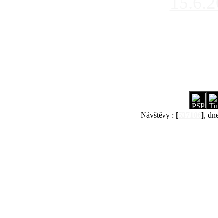
15.6.
Návštěvy :
[
537106
]
, dn