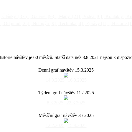
Články
[375]
Galerie
[93]
Mapy
[21]
Videa
[6]
Kontakty
Kni
]
Od jinud
[25]
Netopýři
[9]
Technika
[4]
Zprávy
[11]
Historie
[1
istorie návštěv je 60 měsíců. Starší data než 8.8.2021 nejsou k dispozic
Denní graf návštěv 15.3.2025
14.3.2025
|
16.3.2025
Týdení graf návštěv 11 / 2025
8.3.2025
|
22.3.2025
Měsíční graf návštěv 3 / 2025
12.2.2025
|
15.4.2025