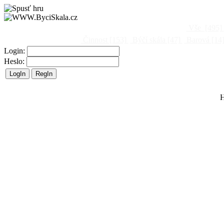
Vše
[495]
Činnost
[153]
Býčí skála
[47]
Barová
[14
Login:
Heslo:
H