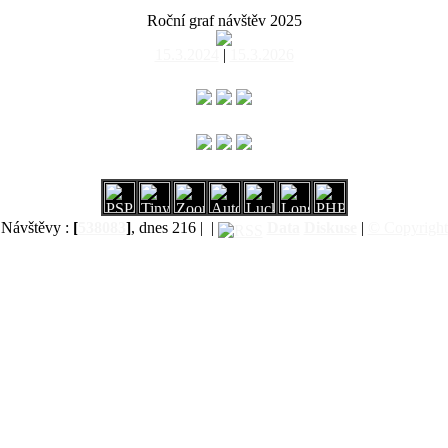
Roční graf návštěv 2025
15.3.2024
|
15.3.2026
Návštěvy :
[
538083
]
, dnes 216 |
|
Data
Diskuse
|
© Copyright