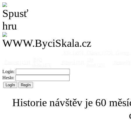
Vše
[495]
Články
[375]
Galerie
Býčí
Od
Činnost
[153]
Barová
[14]
Netopýři
skála
[47]
jinud
[25]
Login:
Heslo:
Historie návštěv je 60 měsí