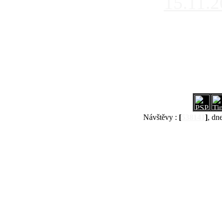
15.11.
Návštěvy :
[
538141
]
, dn