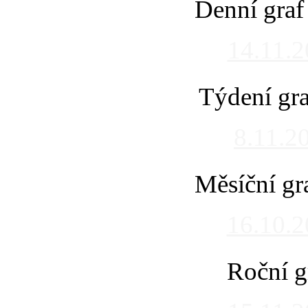
Denní graf
14.11.
Týdení gra
8.11.2
Měsíční gr
16.10.
Roční g