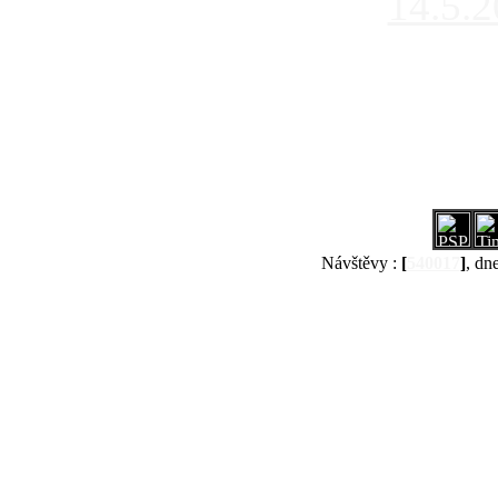
14.5.
Návštěvy :
[
540017
]
, dn