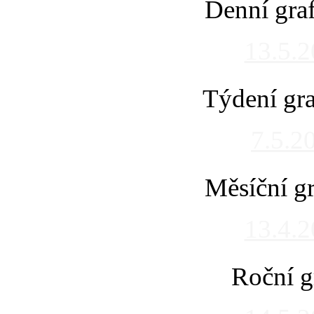
Denní gra
13.5.
Týdení gra
7.5.2
Měsíční gr
13.4.
Roční g