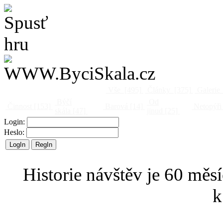
Vše
[495]
Články
[375]
Galerie
Býčí
Od
Činnost
[153]
Barová
[14]
Netopýři
skála
[47]
jinud
[25]
Login:
Heslo:
Historie návštěv je 60 měsí
k