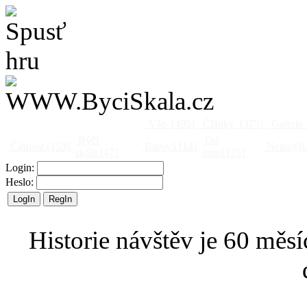
Vše
[495]
Články
[375]
Galerie
Býčí
Od
Činnost
[153]
Barová
[14]
Netopýři
skála
[47]
jinud
[25]
Login:
Heslo:
Historie návštěv je 60 měsí