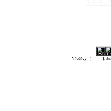
14.4.
Návštěvy :
[
538557
]
, dn