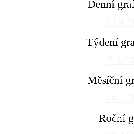
Denní gra
13.4.
Týdení gra
7.4.2
Měsíční gr
14.3.
Roční g