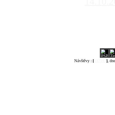
14.10.
Návštěvy :
[
537197
]
, dn