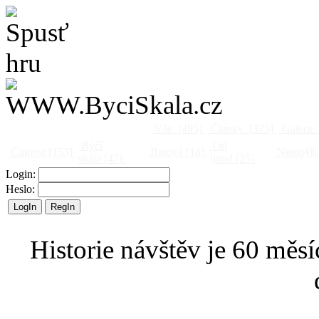
Vše
[495]
Články
[375]
Galerie
Býčí
Od
Činnost
[153]
Barová
[14]
Netopýři
skála
[47]
jinud
[25]
Login:
Heslo:
Historie návštěv je 60 měsí