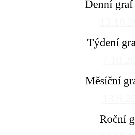
Denní graf
13.10.
Týdení gra
7.10.2
Měsíční gr
13.9.2
Roční g