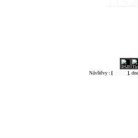
13.5.
Návštěvy :
[
540015
]
, dn