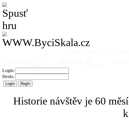
Vše
[495]
Články
[375]
Galerie
Býčí
Od
Činnost
[153]
Barová
[14]
Netopýři
skála
[47]
jinud
[25]
Login:
Heslo:
Historie návštěv je 60 měsí
k