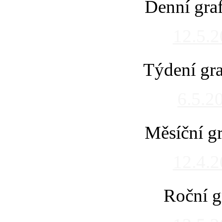
Denní gra
12.5.
Týdení gra
6.5.2
Měsíční gr
12.4.
Roční g