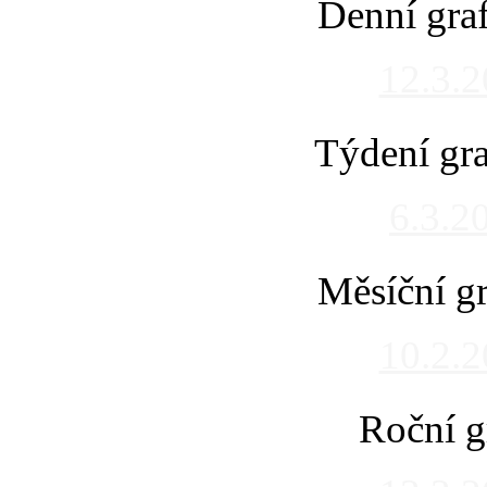
Denní gra
12.3.
Týdení gra
6.3.2
Měsíční gr
10.2.
Roční g