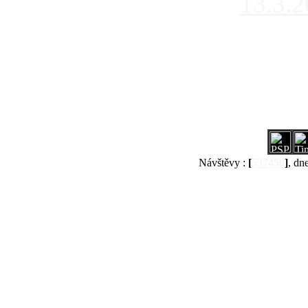
13.3.
Návštěvy :
[
537450
]
, dn