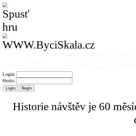
Vše
[495]
Články
[375]
Galerie
Býčí
Od
Činnost
[153]
Barová
[14]
Netopýři
skála
[47]
jinud
[25]
Login:
Heslo:
Historie návštěv je 60 měsí