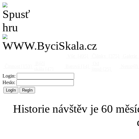
Vše
[495]
Články
[375]
Galerie
Býčí
Od
Činnost
[153]
Barová
[14]
Netopýři
skála
[47]
jinud
[25]
Login:
Heslo:
Historie návštěv je 60 měsí