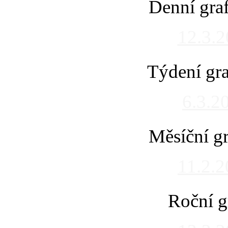
Denní gra
12.3.
Týdení gra
6.3.2
Měsíční gr
11.2.
Roční g