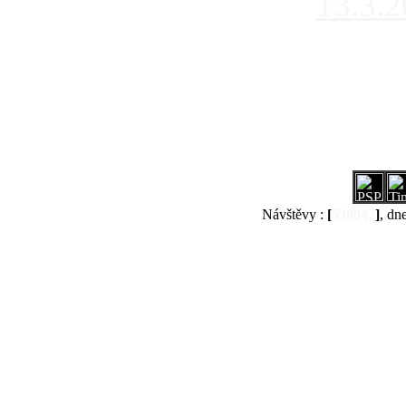
13.3.
Návštěvy :
[
539047
]
, dn