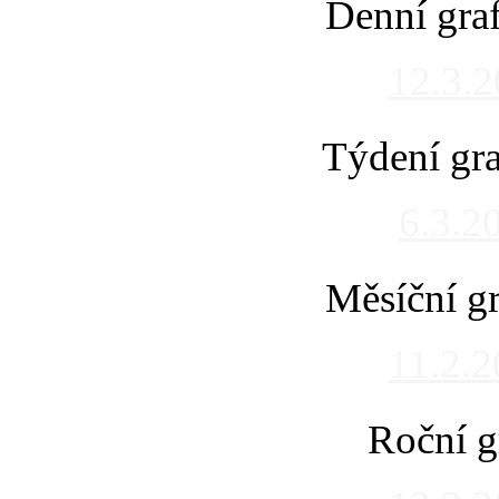
Denní gra
12.3.
Týdení gra
6.3.2
Měsíční gr
11.2.
Roční g