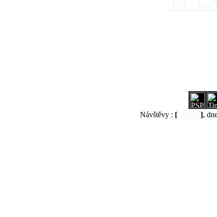
13.3.
Návštěvy :
[
537693
]
, dn