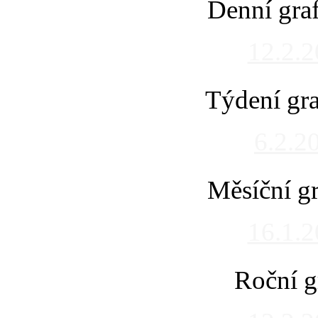
Denní gra
12.2.
Týdení gra
6.2.2
Měsíční gr
16.1.
Roční g