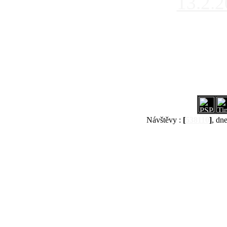
13.2.
Návštěvy :
[
538110
]
, dn