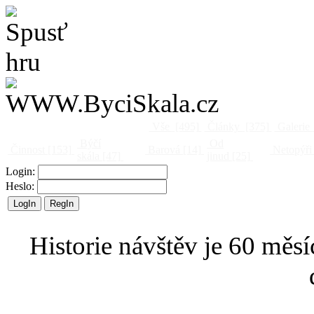
Vše
[495]
Články
[375]
Galerie
Býčí
Od
Činnost
[153]
Barová
[14]
Netopýři
skála
[47]
jinud
[25]
Login:
Heslo:
Historie návštěv je 60 měsí