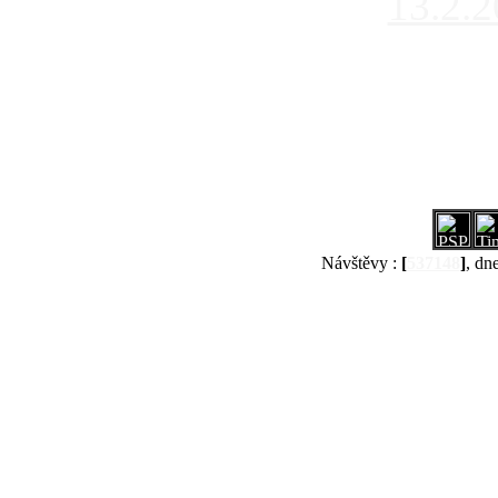
13.2.
Návštěvy :
[
537148
]
, dn