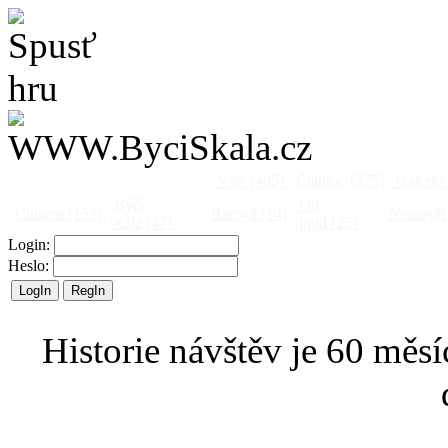
Vše
[495]
Články
[375]
Galerie
Býčí
Od
Činnost
[153]
Barová
[14]
Netopýři
skála
[47]
jinud
[25]
Login:
Heslo:
Historie návštěv je 60 měsí