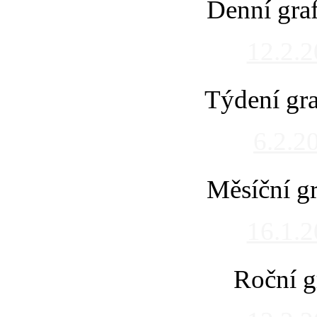
Denní gra
12.2.
Týdení gra
6.2.2
Měsíční gr
16.1.
Roční g