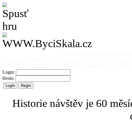
Vše
[495]
Články
[375]
Galerie
Býčí
Od
Činnost
[153]
Barová
[14]
Netopýři
skála
[47]
jinud
[25]
Login:
Heslo:
Historie návštěv je 60 měsí