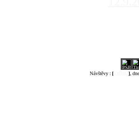
12.9.
Návštěvy :
[
536802
]
, dn