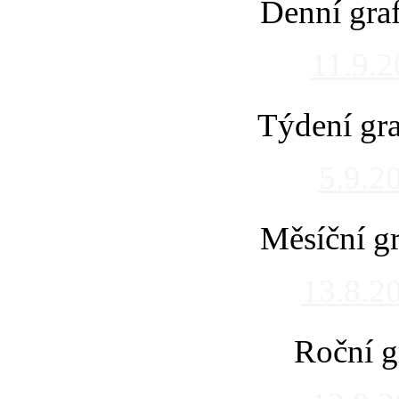
Denní gra
11.9.
Týdení gra
5.9.2
Měsíční gr
13.8.2
Roční g