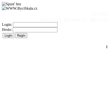
Vše
[495]
Činnost
[153]
Býčí skála
[47]
Barová
[14
Login:
Heslo:
H