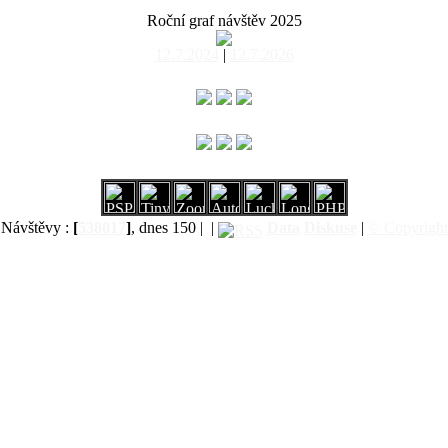
Roční graf návštěv 2025
12.7.2024
|
12.7.2026
Návštěvy :
[
538017
]
, dnes 150 |
|
Data
Diskuse
|
© Copyright