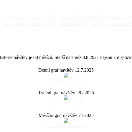
Články
[375]
Galerie
[93]
Mapy
[21]
Videa
[6]
Kontakty
Kni
]
Od jinud
[25]
Netopýři
[9]
Technika
[4]
Zprávy
[11]
Historie
[1
istorie návštěv je 60 měsíců. Starší data než 8.8.2021 nejsou k dispozic
Denní graf návštěv 12.7.2025
11.7.2025
|
13.7.2025
Týdení graf návštěv 28 / 2025
5.7.2025
|
19.7.2025
Měsíční graf návštěv 7 / 2025
11.6.2025
|
12.8.2025