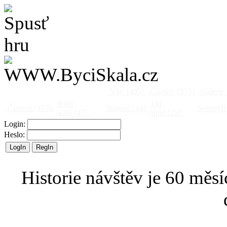
Vše
[495]
Články
[375]
Galerie
Býčí
Od
Činnost
[153]
Barová
[14]
Netopýři
skála
[47]
jinud
[25]
Login:
Heslo:
Historie návštěv je 60 měsí