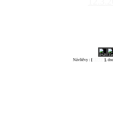
12.3.
Návštěvy :
[
537727
]
, dn