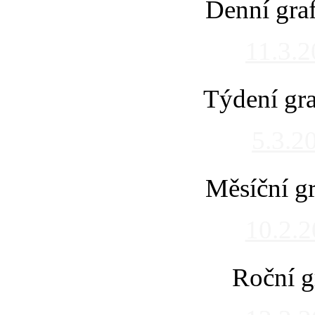
Denní gra
11.3.
Týdení gra
5.3.2
Měsíční gr
10.2.
Roční g