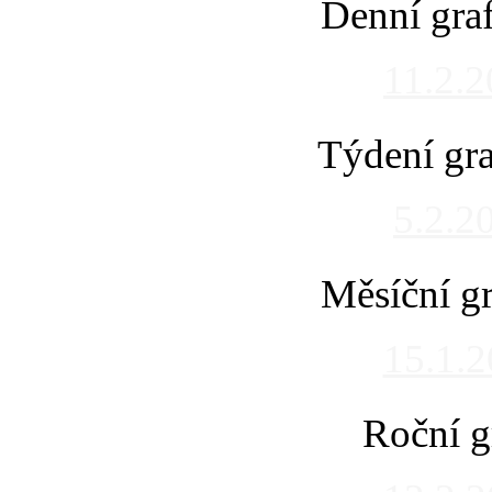
Denní gra
11.2.
Týdení gra
5.2.2
Měsíční gr
15.1.
Roční g