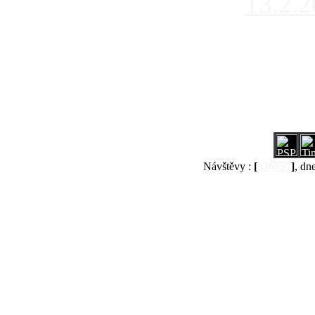
13.2.
Návštěvy :
[
536957
]
, dn