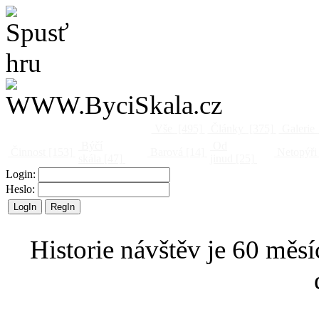
Vše
[495]
Články
[375]
Galerie
Býčí
Od
Činnost
[153]
Barová
[14]
Netopýři
skála
[47]
jinud
[25]
Login:
Heslo:
Historie návštěv je 60 měsí