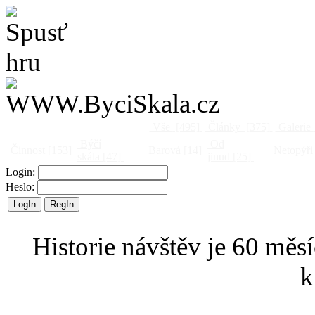
Vše
[495]
Články
[375]
Galerie
Býčí
Od
Činnost
[153]
Barová
[14]
Netopýři
skála
[47]
jinud
[25]
Login:
Heslo:
Historie návštěv je 60 měsí
k