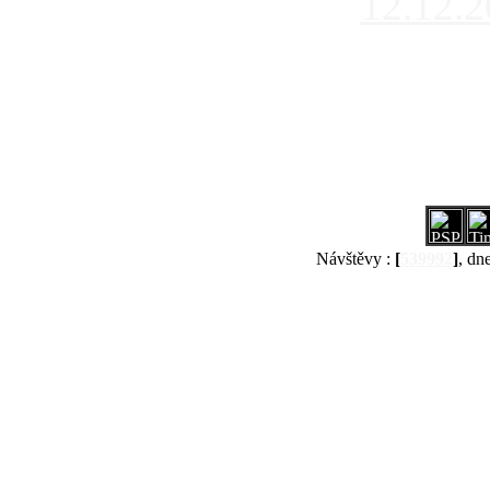
12.12.
Návštěvy :
[
539992
]
, dn