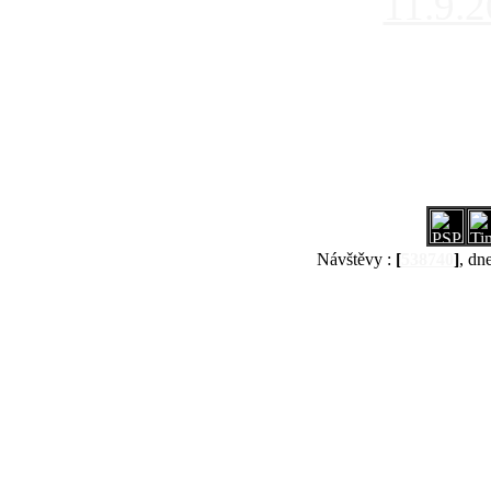
11.9.
Návštěvy :
[
538740
]
, dn