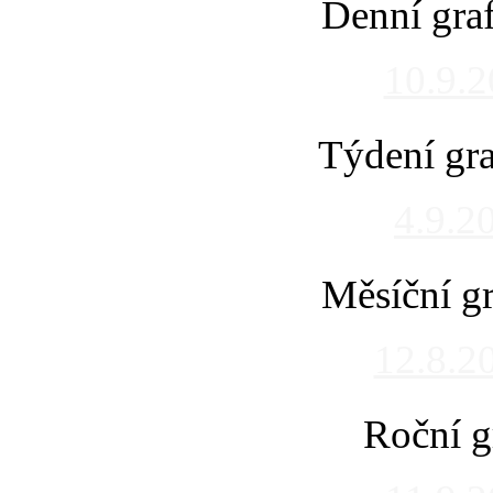
Denní gra
10.9.
Týdení gra
4.9.2
Měsíční gr
12.8.2
Roční g