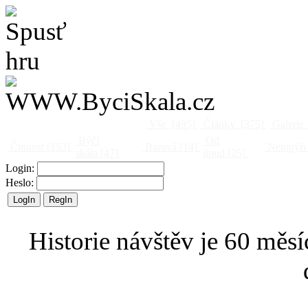
Vše
[495]
Články
[375]
Galerie
Býčí
Od
Činnost
[153]
Barová
[14]
Netopýři
skála
[47]
jinud
[25]
Login:
Heslo:
Historie návštěv je 60 měsí