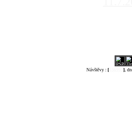
11.7.
Návštěvy :
[
536993
]
, dn