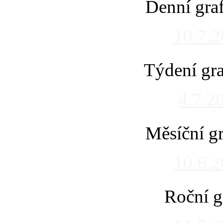
Denní gra
10.7.
Týdení gra
4.7.2
Měsíční gr
10.6.
Roční g