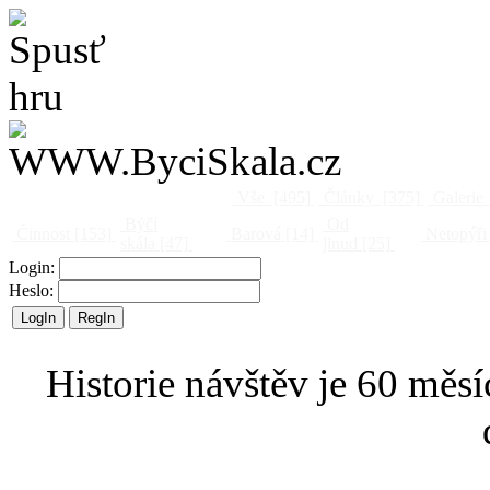
Vše
[495]
Články
[375]
Galerie
Býčí
Od
Činnost
[153]
Barová
[14]
Netopýři
skála
[47]
jinud
[25]
Login:
Heslo:
Historie návštěv je 60 měsí