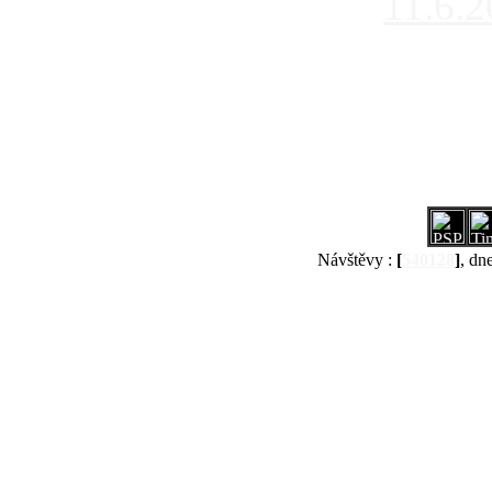
11.6.
Návštěvy :
[
540128
]
, dn