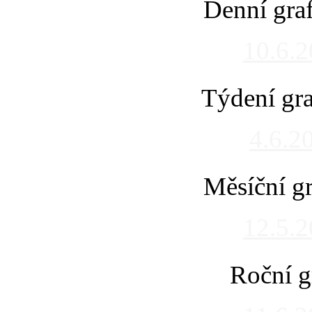
Denní gra
10.6.
Týdení gra
4.6.2
Měsíční gr
12.5.
Roční g