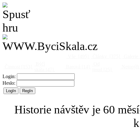
Vše
[495]
Články
[375]
Galerie
Býčí
Od
Činnost
[153]
Barová
[14]
Netopýři
skála
[47]
jinud
[25]
Login:
Heslo:
Historie návštěv je 60 měsí
k