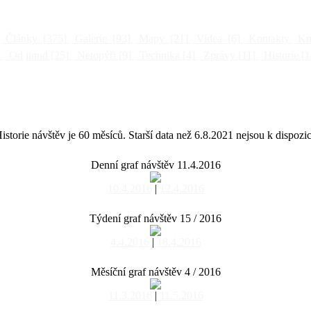
Články
[375]
Galerie
[93]
Mapy
[21]
Videa
[6]
Kontakty
Kni
]
Od jinud
[25]
Netopýři
[9]
Technika
[4]
Zprávy
[11]
Historie
[1
istorie návštěv je 60 měsíců. Starší data než 6.8.2021 nejsou k dispozic
Denní graf návštěv 11.4.2016
10.4.2016
|
12.4.2016
Týdení graf návštěv 15 / 2016
4.4.2016
|
18.4.2016
Měsíční graf návštěv 4 / 2016
11.3.2016
|
11.5.2016