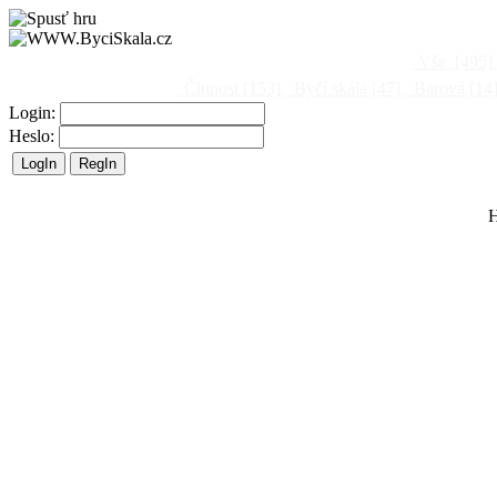
Vše
[495]
Činnost
[153]
Býčí skála
[47]
Barová
[14
Login:
Heslo:
H