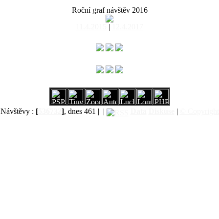
Roční graf návštěv 2016
11.4.2015
|
12.4.2017
Návštěvy :
[
536732
]
, dnes 461 |
|
Data
Diskuse
|
© Copyright