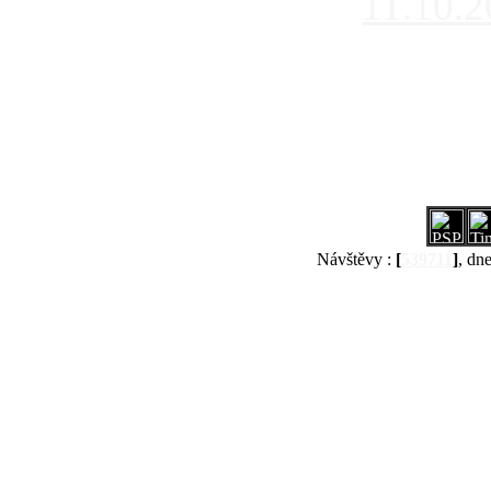
11.10.
Návštěvy :
[
539711
]
, dn