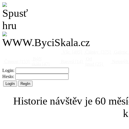
Vše
[495]
Články
[375]
Galerie
Býčí
Od
Činnost
[153]
Barová
[14]
Netopýři
skála
[47]
jinud
[25]
Login:
Heslo:
Historie návštěv je 60 měsí
k