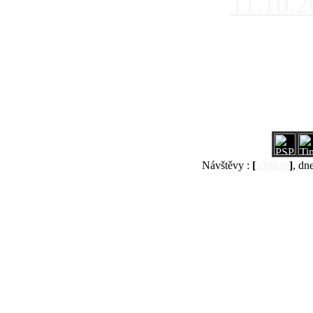
11.10.
Návštěvy :
[
539826
]
, dn