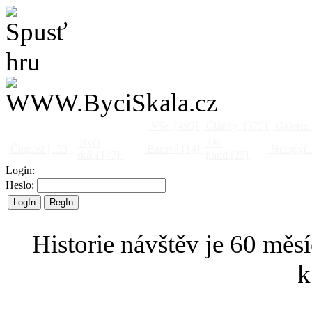
Vše
[495]
Články
[375]
Galerie
Býčí
Od
Činnost
[153]
Barová
[14]
Netopýři
skála
[47]
jinud
[25]
Login:
Heslo:
Historie návštěv je 60 měsí
k