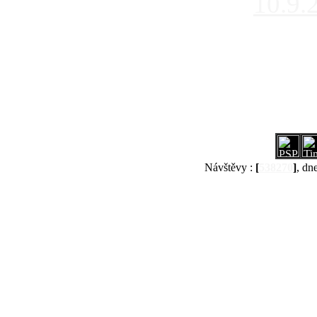
10.9.
Návštěvy :
[
538270
]
, dn