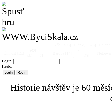
Vše
[495]
Články
[375]
Galerie
Býčí
Od
Činnost
[153]
Barová
[14]
Netopýři
skála
[47]
jinud
[25]
Login:
Heslo:
Historie návštěv je 60 měsí