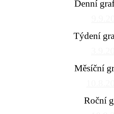
Denní gra
9.9.2
Týdení gra
3.9.2
Měsíční gr
10.8.2
Roční g