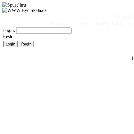
Vše
[495]
Činnost
[153]
Býčí skála
[47]
Barová
[14
Login:
Heslo:
H