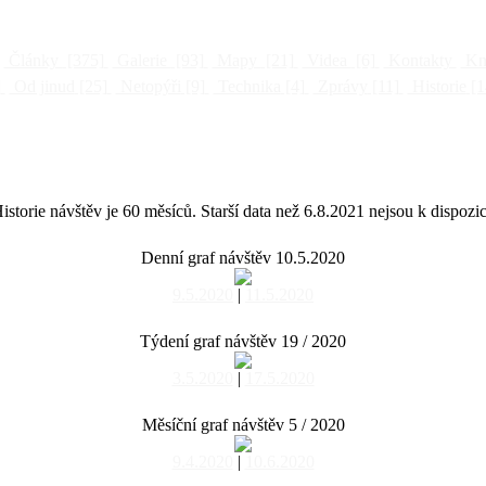
Články
[375]
Galerie
[93]
Mapy
[21]
Videa
[6]
Kontakty
Kni
]
Od jinud
[25]
Netopýři
[9]
Technika
[4]
Zprávy
[11]
Historie
[1
istorie návštěv je 60 měsíců. Starší data než 6.8.2021 nejsou k dispozic
Denní graf návštěv 10.5.2020
9.5.2020
|
11.5.2020
Týdení graf návštěv 19 / 2020
3.5.2020
|
17.5.2020
Měsíční graf návštěv 5 / 2020
9.4.2020
|
10.6.2020