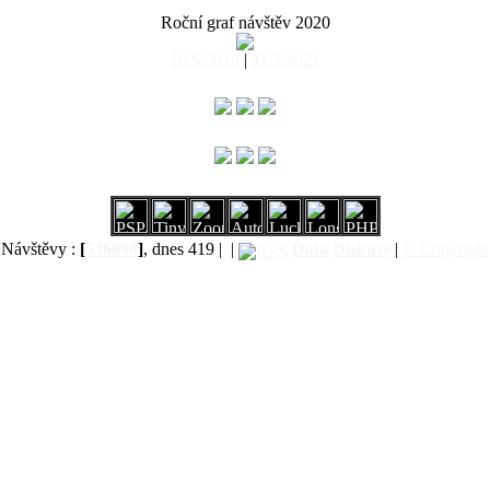
Roční graf návštěv 2020
10.5.2019
|
11.5.2021
Návštěvy :
[
536690
]
, dnes 419 |
|
Data
Diskuse
|
© Copyright