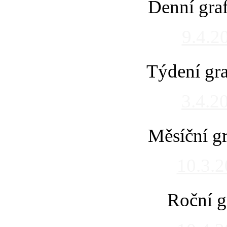
Denní gra
9.4.2
Týdení gra
3.4.2
Měsíční gr
10.3.
Roční g