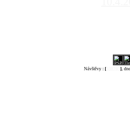
10.4.
Návštěvy :
[
538705
]
, dn