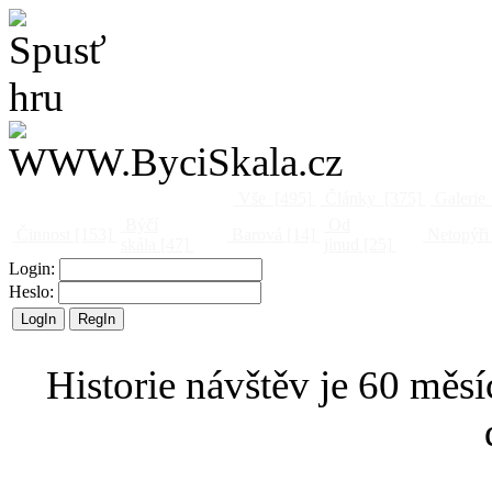
Vše
[495]
Články
[375]
Galerie
Býčí
Od
Činnost
[153]
Barová
[14]
Netopýři
skála
[47]
jinud
[25]
Login:
Heslo:
Historie návštěv je 60 měsí