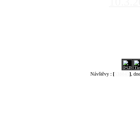
10.3.
Návštěvy :
[
538041
]
, dn