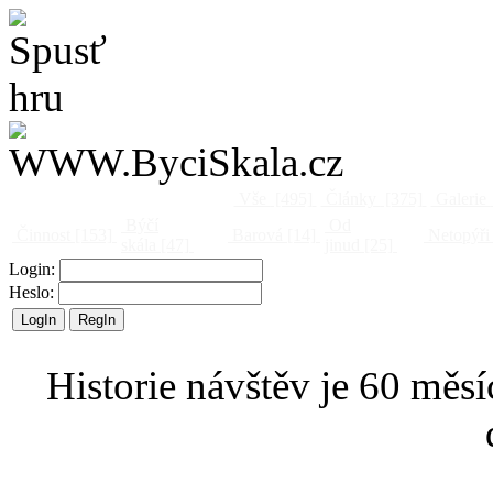
Vše
[495]
Články
[375]
Galerie
Býčí
Od
Činnost
[153]
Barová
[14]
Netopýři
skála
[47]
jinud
[25]
Login:
Heslo:
Historie návštěv je 60 měsí