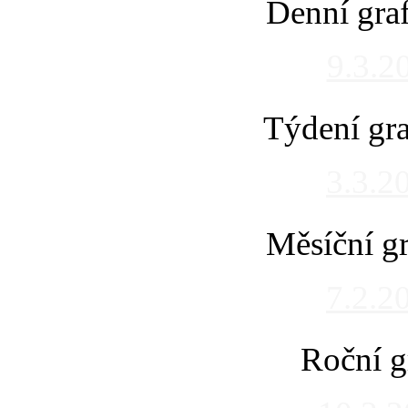
Denní gra
9.3.2
Týdení gra
3.3.2
Měsíční gr
7.2.2
Roční g