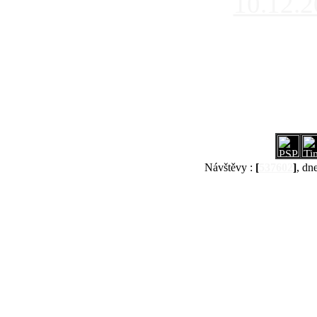
10.12.
Návštěvy :
[
537602
]
, dn