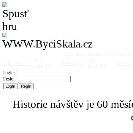
Vše
[495]
Články
[375]
Galerie
Býčí
Od
Činnost
[153]
Barová
[14]
Netopýři
skála
[47]
jinud
[25]
Login:
Heslo:
Historie návštěv je 60 měsí