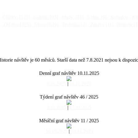
Články
[375]
Galerie
[93]
Mapy
[21]
Videa
[6]
Kontakty
Kni
]
Od jinud
[25]
Netopýři
[9]
Technika
[4]
Zprávy
[11]
Historie
[1
istorie návštěv je 60 měsíců. Starší data než 7.8.2021 nejsou k dispozic
Denní graf návštěv 10.11.2025
9.11.2025
|
11.11.2025
Týdení graf návštěv 46 / 2025
3.11.2025
|
17.11.2025
Měsíční graf návštěv 11 / 2025
10.10.2025
|
10.12.2025