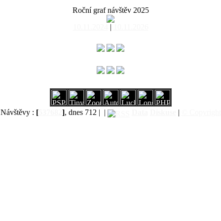
Roční graf návštěv 2025
10.11.2024
|
10.11.2026
Návštěvy :
[
537682
]
, dnes 712 |
|
Data
Diskuse
|
© Copyright