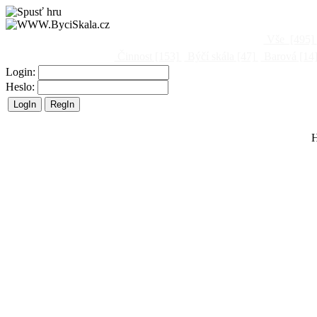
Vše
[495]
Činnost
[153]
Býčí skála
[47]
Barová
[14
Login:
Heslo:
H