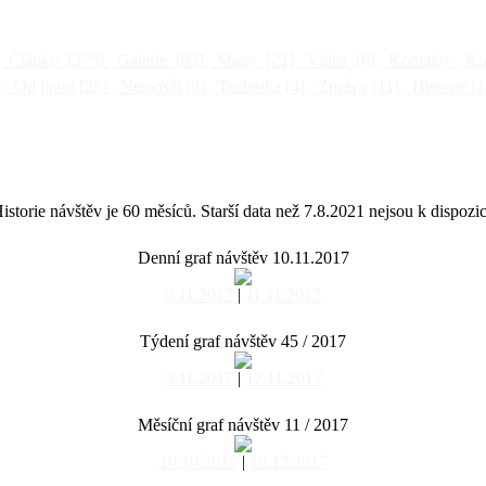
Články
[375]
Galerie
[93]
Mapy
[21]
Videa
[6]
Kontakty
Kni
]
Od jinud
[25]
Netopýři
[9]
Technika
[4]
Zprávy
[11]
Historie
[1
istorie návštěv je 60 měsíců. Starší data než 7.8.2021 nejsou k dispozic
Denní graf návštěv 10.11.2017
9.11.2017
|
11.11.2017
Týdení graf návštěv 45 / 2017
3.11.2017
|
17.11.2017
Měsíční graf návštěv 11 / 2017
10.10.2017
|
10.12.2017