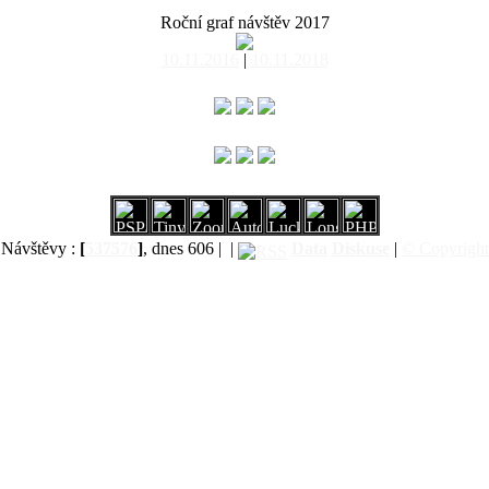
Roční graf návštěv 2017
10.11.2016
|
10.11.2018
Návštěvy :
[
537576
]
, dnes 606 |
|
Data
Diskuse
|
© Copyright