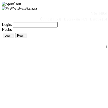
Vše
[495]
Činnost
[153]
Býčí skála
[47]
Barová
[14
Login:
Heslo:
H