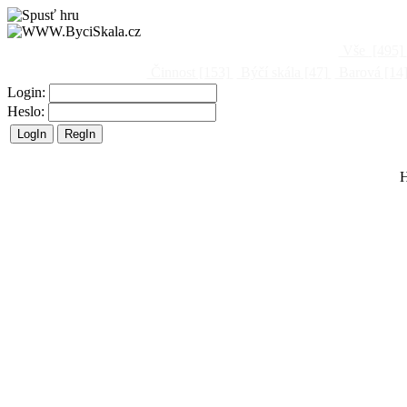
Vše
[495]
Činnost
[153]
Býčí skála
[47]
Barová
[14
Login:
Heslo:
H