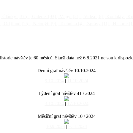
Články
[375]
Galerie
[93]
Mapy
[21]
Videa
[6]
Kontakty
Kni
]
Od jinud
[25]
Netopýři
[9]
Technika
[4]
Zprávy
[11]
Historie
[1
istorie návštěv je 60 měsíců. Starší data než 6.8.2021 nejsou k dispozic
Denní graf návštěv 10.10.2024
9.10.2024
|
11.10.2024
Týdení graf návštěv 41 / 2024
3.10.2024
|
17.10.2024
Měsíční graf návštěv 10 / 2024
10.9.2024
|
9.11.2024