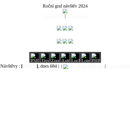
Roční graf návštěv 2024
10.10.2023
|
11.10.2025
Návštěvy :
[
536955
]
, dnes 684 |
|
Data
Diskuse
|
© Copyright