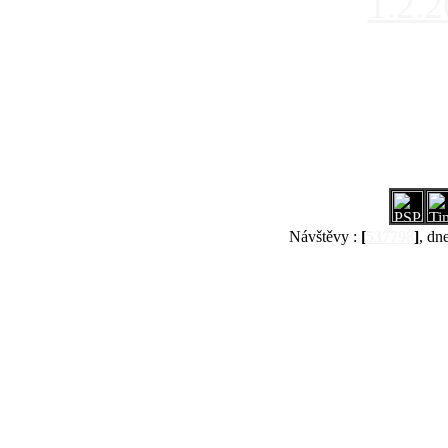
1.2.
Návštěvy :
[
537798
]
, dn