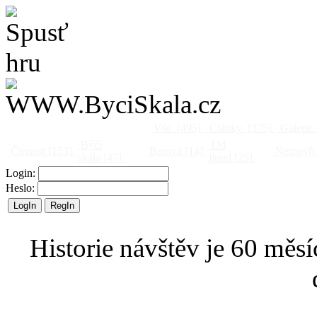
Vše
[495]
Články
[375]
Galerie
Býčí
Od
Činnost
[153]
Barová
[14]
Netopýři
skála
[47]
jinud
[25]
Login:
Heslo:
Historie návštěv je 60 měsí