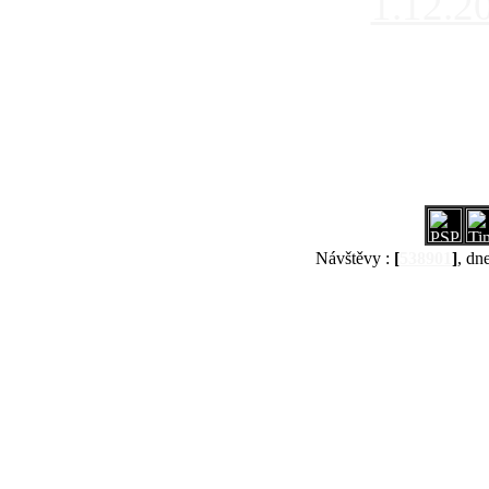
1.12.2
Návštěvy :
[
538901
]
, dn