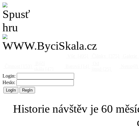
Vše
[495]
Články
[375]
Galerie
Býčí
Od
Činnost
[153]
Barová
[14]
Netopýři
skála
[47]
jinud
[25]
Login:
Heslo:
Historie návštěv je 60 měsí