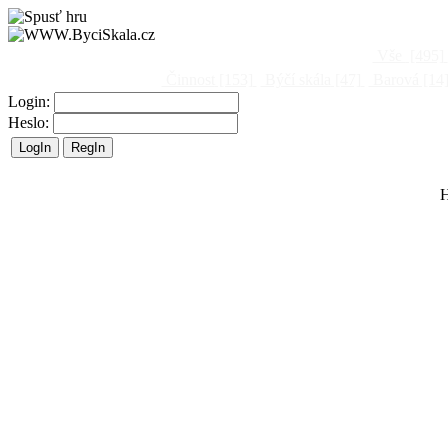
Vše
[495]
Činnost
[153]
Býčí skála
[47]
Barová
[14
Login:
Heslo:
H