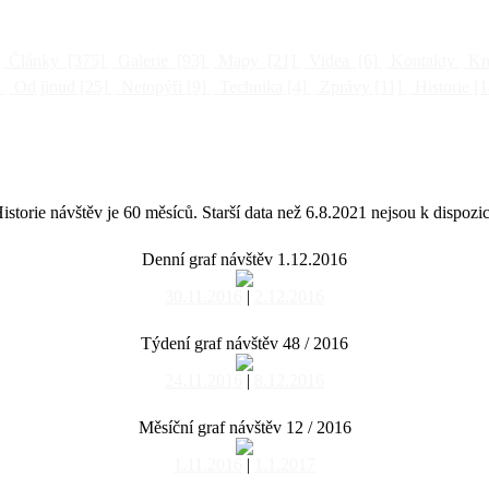
Články
[375]
Galerie
[93]
Mapy
[21]
Videa
[6]
Kontakty
Kni
]
Od jinud
[25]
Netopýři
[9]
Technika
[4]
Zprávy
[11]
Historie
[1
istorie návštěv je 60 měsíců. Starší data než 6.8.2021 nejsou k dispozic
Denní graf návštěv 1.12.2016
30.11.2016
|
2.12.2016
Týdení graf návštěv 48 / 2016
24.11.2016
|
8.12.2016
Měsíční graf návštěv 12 / 2016
1.11.2016
|
1.1.2017