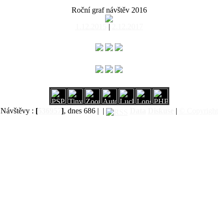
Roční graf návštěv 2016
1.12.2015
|
2.12.2017
Návštěvy :
[
536957
]
, dnes 686 |
|
Data
Diskuse
|
© Copyright