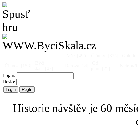
Vše
[495]
Články
[375]
Galerie
Býčí
Od
Činnost
[153]
Barová
[14]
Netopýři
skála
[47]
jinud
[25]
Login:
Heslo:
Historie návštěv je 60 měsí