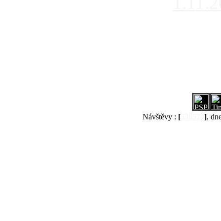
1.11.
Návštěvy :
[
536574
]
, dn