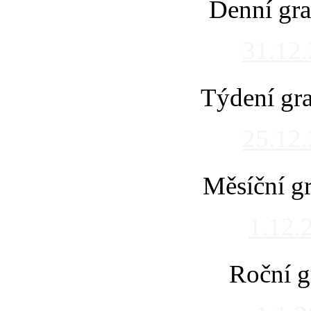
Denní gra
31.12
Týdení gra
25.12
Měsíční gr
1.12.
Roční g