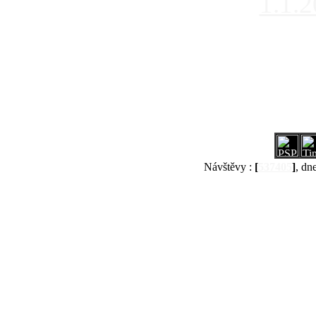
1.1.
Návštěvy :
[
537405
]
, dn