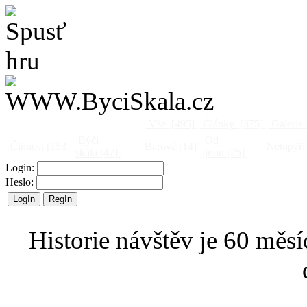
Vše
[495]
Články
[375]
Galerie
Býčí
Od
Činnost
[153]
Barová
[14]
Netopýři
skála
[47]
jinud
[25]
Login:
Heslo:
Historie návštěv je 60 měsí