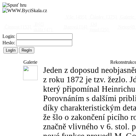
Vše
[495]
Články
[375]
Galerie
Býčí
Od
Činnost
[153]
Barová
[14]
Netopýři
skála
[47]
jinud
[25]
Login:
Heslo:
Galerie
Rekonstrukce
Jeden z doposud neobjasně
z roku 1872 je tzv. žezlo. 
který připomínal Heinrich
Porovnáním s dalšími prib
díky charakteristickým det
že šlo o zakončení picího 
značně vlivného v 6. stol. p