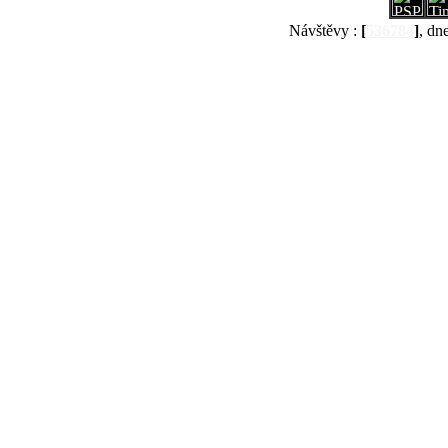
Návštěvy :
[
536784
]
, dn