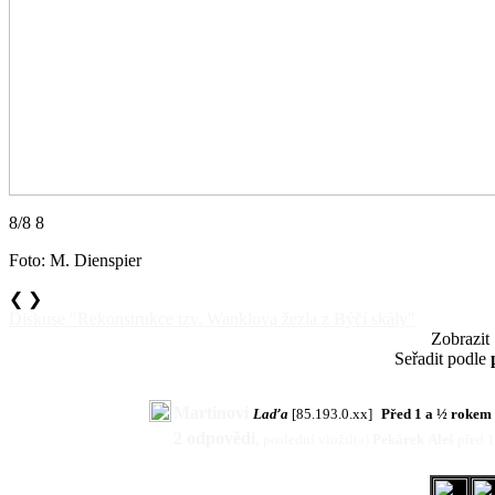
8/8 8
Foto: M. Dienspier
❮
❯
Diskuse "Rekonstrukce tzv. Wanklova žezla z Býčí skály"
Zobrazit
Seřadit podle
Martinovi
Laďa
[85.193.0.xx]
Před 1 a ½ rokem
2 odpovědi
,
poslední vložil(a)
Pekárek Aleš
před 