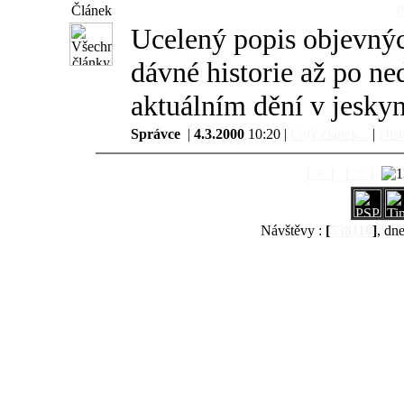
Článek
P
Ucelený popis objevných
dávné historie až po n
aktuálním dění v jeskyn
Správce
|
4.3.2000
10:20 |
Celý článek...
|
Disk
[ « ]
[ < ]
Návštěvy :
[
538110
]
, dn