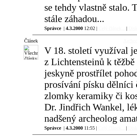
se tehdy vlastně stalo. 
stále záhadou...
Správce
|
4.3.2000
12:02 |
Celý článek...
|
Disk
Článek
Archeo
V 18. století využíval j
z Lichtensteinů k těžb
jeskyně prostřílet poho
prosívání písku dělníci
zlomky keramiky či kos
Dr. Jindřich Wankel, lé
nadšený archeolog amaté
Správce
|
4.3.2000
11:55 |
Celý článek...
|
Disk