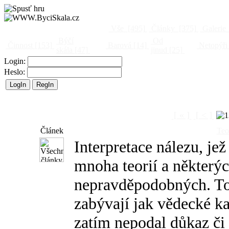
Vše
[495]
Články
[375]
Galerie
Býčí
Od
Činnost
[153]
Barová
[14]
Netopýři
skála
[47]
jinud
[25]
Login:
Heslo:
[ « ]
[ < ]
Článek
Teo
Interpretace nálezu, je
mnoha teorií a některý
nepravděpodobných. To
zabývají jak vědecké ka
zatím nepodal důkaz či a