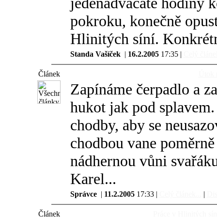
jedenadvacáté hodiny k
pokroku, konečně opust
Hlinitých síní. Konkrét
Standa Vašíček
|
16.2.2005
17:35 |
Celý článek
Článek
Útok 
Zapínáme čerpadlo a z
hukot jak pod splavem
chodby, aby se neusazo
chodbou vane poměrně s
nádhernou vůni svařáku
Karel...
Správce
|
11.2.2005
17:33 |
Celý článek...
|
Dis
Článek
Práce v Hlinitých sín