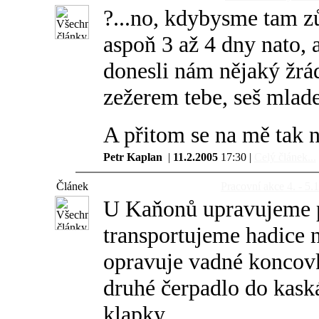
?...no, kdybysme tam zů
aspoň 3 až 4 dny nato, 
donesli nám nějaký žrád
zežerem tebe, seš mladej 
A přitom se na mě tak n
Petr Kaplan
|
11.2.2005
17:30 |
Celý článek...
Článek
Pracovní akce 4. - 5
U Kaňonů upravujeme p
transportujeme hadice n
opravuje vadné koncovky
druhé čerpadlo do kask
klapky...