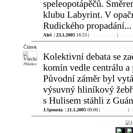
speleopotápěčů. Směre
klubu Labyrint. V opač
Rudického propadání...
Aleš
|
23.1.2005
16:53 |
Celý článek...
|
Diskuse
Článek
Výstup
Kolektivní debata se za
komín vedle centrálu a
Původní záměr byl vytá
výsuvný hliníkový žebř
s Hulisem stáhli z Guán
J.Spousta
|
21.1.2005
00:00 |
Celý článek...
|
D
[ « ]
[ < ]