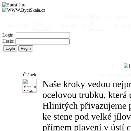
Vše
[495]
Články
[375]
Galerie
Býčí
Od
Činnost
[153]
Barová
[14]
Netopýři
skála
[47]
jinud
[25]
Login:
Heslo:
[ « ]
[ < ]
Článek
Pracovní akce 2
Naše kroky vedou nejpr
ocelovou trubku, která 
Hlinitých přivazujeme p
ke stene pod velké jílo
přímem plavení v ústí c