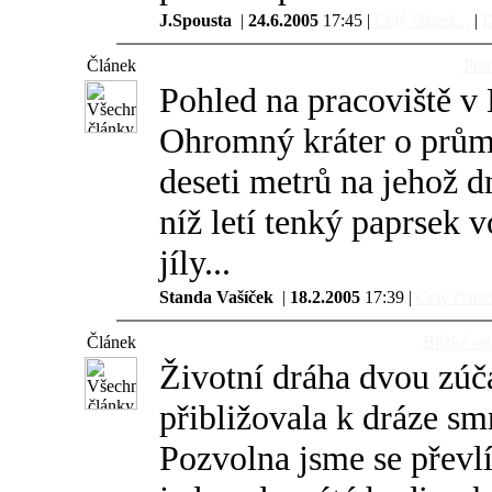
J.Spousta
|
24.6.2005
17:45 |
Celý článek...
|
D
Článek
Pra
Pohled na pracoviště v
Ohromný kráter o prům
deseti metrů na jehož d
níž letí tenký paprsek 
jíly...
Standa Vašíček
|
18.2.2005
17:39 |
Celý článek
Článek
Blízké se
Životní dráha dvou zúč
přibližovala k dráze sm
Pozvolna jsme se převlí