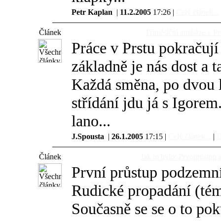
Petr Kaplan
|
11.2.2005
17:26 |
Celý článek...
Článek
Tříměsíční anabáze v Prs
Práce v Prstu pokračuj
základně je nás dost a t
Každá směna, po dvou l
střídání jdu já s Igore
lano...
J.Spousta
|
26.1.2005
17:15 |
Celý článek...
|
D
Článek
Jak to bylo: Prvoprůstup
První průstup podzemn
Rudické propadání (tém
Současně se se o to pok