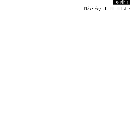
Návštěvy :
[
539808
]
, dn