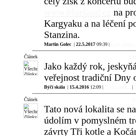
celý zisk z koncertu b
www.blueland.cz
na pr
Kargyaku a na léčení p
Stanzina.
Martin Golec
|
22.5.2017
09:39 |
Celý článek..
Článek
Dny
Jako každý rok, jeskyňář
veřejnost tradiční Dny 
Býčí skála
|
15.4.2016
12:09 |
Celý článek...
|
D
Článek
P
Tato nová lokalita se 
údolím v pomyslném tro
závrty Tři kotle a Kočá