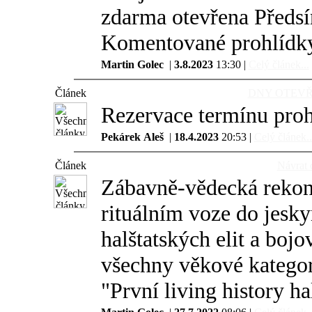
zdarma otevřena Předsíň
Komentované prohlídky
Martin Golec
|
3.8.2023
13:30 |
Celý článek...
Článek
DNY OTEVŘE
Rezervace termínu pro
Pekárek Aleš
|
18.4.2023
20:53 |
Celý článek..
Článek
Návrat 
Zábavně-vědecká rekon
rituálním voze do jesk
halštatských elit a boj
všechny věkové kategor
"První living history ha