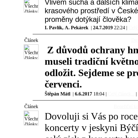
Vlivem sucha a dalších kli
krasového prostředí v České r
proměny dotýkají člověka?
I. Pavlík, A. Pekárek
|
24.7.2019
22:24 |
Celý 
Článek
Dny
Z
důvodů ochrany hní
museli tradiční květn
odložit. Sejdeme se pr
červenci.
Štěpán Mátl
|
6.6.2017
18:04 |
Celý článek...
|
Článek
Benefiční ko
Dovoluji si Vás po roce
koncerty v jeskyni Býčí