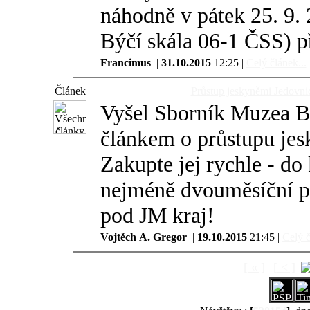
náhodně v pátek 25. 9
Býčí skála 06-1 ČSS) př
Francimus
|
31.10.2015
12:25 |
Celý článek...
Článek
Průstup jeskyněmi Jedovn
Vyšel Sborník Muzea B
článkem o průstupu je
Zakupte jej rychle - do
nejméně dvouměsíční p
pod JM kraj!
Vojtěch A. Gregor
|
19.10.2015
21:45 |
Celý č
[ « ]
[ < ]