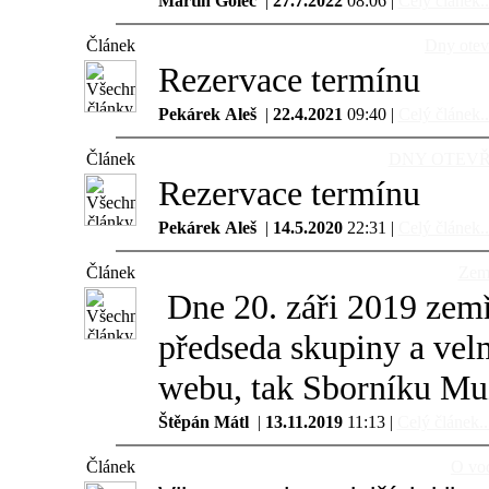
Martin Golec
|
27.7.2022
08:06 |
Celý článek..
Článek
Dny otev
Rezervace termínu
Pekárek Aleš
|
22.4.2021
09:40 |
Celý článek..
Článek
DNY OTEVŘE
Rezervace termínu
Pekárek Aleš
|
14.5.2020
22:31 |
Celý článek..
Článek
Zemř
Dne 20. záři 2019 zemř
předseda skupiny a velm
webu, tak Sborníku Mu
Štěpán Mátl
|
13.11.2019
11:13 |
Celý článek..
Článek
O vod