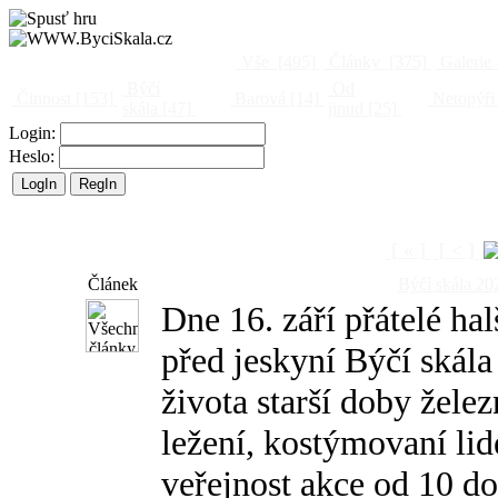
Vše
[495]
Články
[375]
Galerie
Býčí
Od
Činnost
[153]
Barová
[14]
Netopýři
skála
[47]
jinud
[25]
Login:
Heslo:
[ « ]
[ < ]
Článek
Býčí skála 202
Dne 16. září přátelé hal
před jeskyní Býčí skál
života starší doby želez
ležení, kostýmovaní lid
veřejnost akce od 10 d