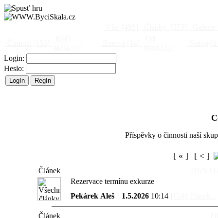
Vše
[495]
Články
[375]
Galerie
Býčí
Od
Činnost
[153]
Barová
[14]
Netopýři
skála
[47]
jinud
[25]
Login:
Heslo:
C
Příspěvky o činnosti naší sku
[ « ]
[ < ]
Článek
DNY O
Rezervace termínu exkurze
Pekárek Aleš
|
1.5.2026
10:14 |
Celý článek...
Článek
F