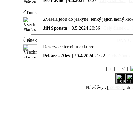
Ivo Pavlík
|
4.6.2024
19:27 |
Celý článek...
|
Di
Článek
Zvesela jdou do jeskyně, lehký jejich ladný kro
Jiří Spousta
|
3.5.2024
20:56 |
Celý článek...
|
Článek
DNY O
Rezervace termínu exkurze
Pekárek Aleš
|
29.4.2024
21:22 |
Celý článek..
[ « ]
[ < ]
Návštěvy :
[
539980
]
, dn