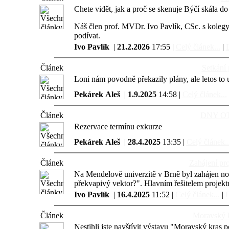
Chete vidět, jak a proč se skenuje Býčí skála 
Náš člen prof. MVDr. Ivo Pavlík, CSc. s kolegy
podívat.
Ivo Pavlík
|
21.2.2026
17:55 |
Celý článek...
|
D
Článek
Setkání 
Loni nám povodně překazily plány, ale letos to 
Pekárek Aleš
|
1.9.2025
14:58 |
Celý článek...
Článek
DNY O
Rezervace termínu exkurze
Pekárek Aleš
|
28.4.2025
13:35 |
Celý článek..
Článek
Zahájení pr
Na Mendelově univerzitě v Brně byl zahájen n
překvapivý vektor?". Hlavním řešitelem projektu
Ivo Pavlík
|
16.4.2025
11:52 |
Celý článek...
|
D
Článek
Moravský k
Nestihli jste navštívit výstavu "Moravský kra