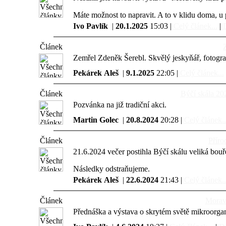
Máte možnost to napravit. A to v klidu doma, u 
Ivo Pavlík
|
20.1.2025
15:03 |
Celý článek...
|
D
Článek
Zemřel Zdeněk Šerebl. Skvělý jeskyňář, fotograf,
Pekárek Aleš
|
9.1.2025
22:05 |
Celý článek...
Článek
Býčí skála 202
Pozvánka na již tradiční akci.
Martin Golec
|
20.8.2024
20:28 |
Celý článek..
Článek
Příro
21.6.2024 večer postihla Býčí skálu veliká bouř
Následky odstraňujeme.
Pekárek Aleš
|
22.6.2024
21:43 |
Celý článek..
Článek
Morav
Přednáška a výstava o skrytém světě mikroorgani