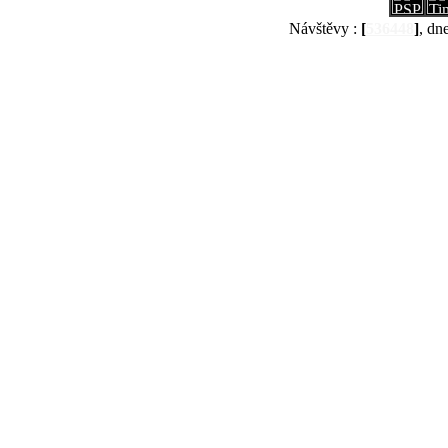
Návštěvy :
[
536448
]
, dn