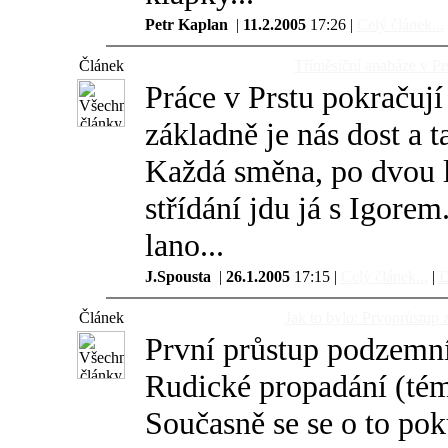
Petr Kaplan
|
11.2.2005
17:26 |
Celý článek...
Článek
Tříměsíční anabáze v Prs
Práce v Prstu pokračuj
základně je nás dost a t
Každá směna, po dvou l
střídání jdu já s Igore
lano...
J.Spousta
|
26.1.2005
17:15 |
Celý článek...
|
D
Článek
Jak to bylo: Prvoprůstup
První průstup podzemn
Rudické propadání (tém
Současně se se o to pok