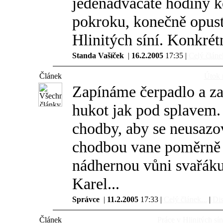
jedenadvacáté hodiny k
pokroku, konečně opust
Hlinitých síní. Konkrét
Standa Vašíček
|
16.2.2005
17:35 |
Celý článek
Článek
Útok 
Zapínáme čerpadlo a z
hukot jak pod splavem
chodby, aby se neusazo
chodbou vane poměrně s
nádhernou vůni svařáku
Karel...
Správce
|
11.2.2005
17:33 |
Celý článek...
|
Dis
Článek
Práce v Hlinitých sín