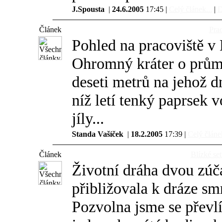
J.Spousta
|
24.6.2005
17:45 |
Celý článek...
|
D
Článek
Pra
Pohled na pracoviště v
Ohromný kráter o prům
deseti metrů na jehož d
níž letí tenký paprsek 
jíly...
Standa Vašíček
|
18.2.2005
17:39 |
Celý článek
Článek
Blízké se
Životní dráha dvou zúč
přibližovala k dráze sm
Pozvolna jsme se převlí