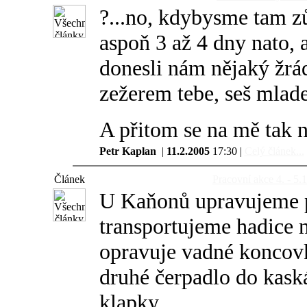
?...no, kdybysme tam zů
aspoň 3 až 4 dny nato, 
donesli nám nějaký žrád
zežerem tebe, seš mladej 
A přitom se na mě tak n
Petr Kaplan
|
11.2.2005
17:30 |
Celý článek...
Článek
Pracovní akce 4. - 5
U Kaňonů upravujeme p
transportujeme hadice n
opravuje vadné koncovky
druhé čerpadlo do kask
klapky...