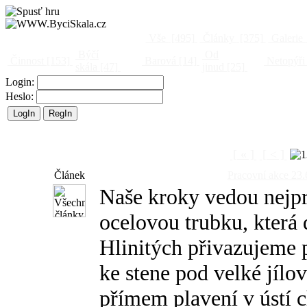
Vše
[495]
Články
[375]
Galerie
Býčí
Od
Činnost
[153]
Barová
[14]
Netopýři
skála
[47]
jinud
[25]
Login:
Heslo:
[ « ]
[ < ]
Článek
Pracovní akce 2
Naše kroky vedou nejpr
ocelovou trubku, která 
Hlinitých přivazujeme p
ke stene pod velké jílo
přímem plavení v ústí c