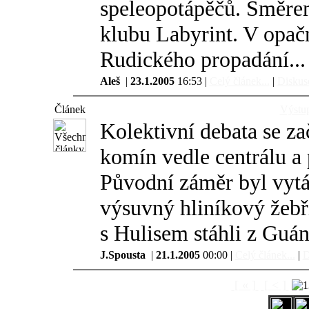
speleopotápěčů. Směre
klubu Labyrint. V opač
Rudického propadání...
Aleš
|
23.1.2005
16:53 |
Celý článek...
|
Diskuse
Článek
Výstup
Kolektivní debata se za
komín vedle centrálu a
Původní záměr byl vytá
výsuvný hliníkový žebř
s Hulisem stáhli z Guán
J.Spousta
|
21.1.2005
00:00 |
Celý článek...
|
D
[ « ]
[ < ]