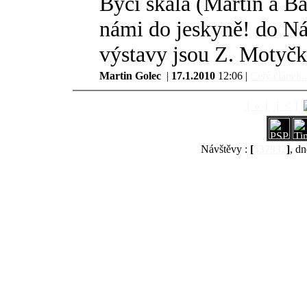
Býčí skála (Martin a Bá
námi do jeskyně! do Ná
výstavy jsou Z. Motyčk
Martin Golec
|
17.1.2010
12:06 |
Celý článek..
[ « ]
[ < ]
Návštěvy :
[
537932
]
, dn