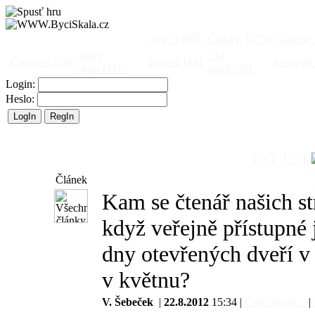
Vše
[495]
Články
[375]
Galerie
Býčí
Od
Činnost
[153]
Barová
[14]
Netopýři
skála
[47]
jinud
[25]
Login:
Heslo:
[ « ]
[ < ]
Článek
Kam se čtenář našich s
když veřejně přístupné 
dny otevřených dveří v
v květnu?
V. Šebeček
|
22.8.2012
15:34 |
Celý článek...
|