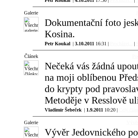
Petr Koukal
|
4.10.2011
17:50 |
Procházet...
|
S
Galerie
Dokumentační foto jes
Kosina.
Petr Koukal
|
3.10.2011
16:31 |
Procházet...
|
S
Článek
Po
Nečeká vás žádná upout
na moji oblíbenou Před
do krypty pod pravosla
Metoděje v Resslově uli
Vladimír Šebeček
|
1.9.2011
10:20 |
Celý článe
Galerie
Vývěr
Vývěr Jedovnického po