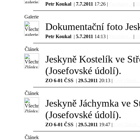
Petr Koukal
|
7.7.2011
17:26 |
Procházet...
|
Sl
Galerie
Dokumentační foto Jesk
Petr Koukal
|
5.7.2011
14:13 |
Procházet...
|
Sl
Článek
Jeskyně Kostelík ve St
(Josefovské údolí).
ZO 6-01 ČSS
|
29.5.2011
20:13 |
Celý článek..
Článek
Jeskyně Jáchymka ve St
(Josefovské údolí).
ZO 6-01 ČSS
|
29.5.2011
19:47 |
Celý článek..
Článek