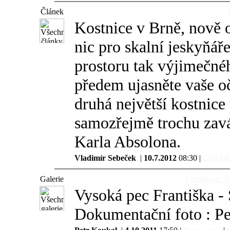
Článek
Kostnice v Brně, nově o
nic pro skalní jeskyňář
prostoru tak výjimečnéh
předem ujasněte vaše o
druhá největší kostnice
samozřejmě trochu zavád
Karla Absolona.
Vladimír Sebeček
|
10.7.2012
08:30 |
Celý člá
Galerie
Vysoká pec F
Vysoká pec Františka -
Dokumentační foto : Pe