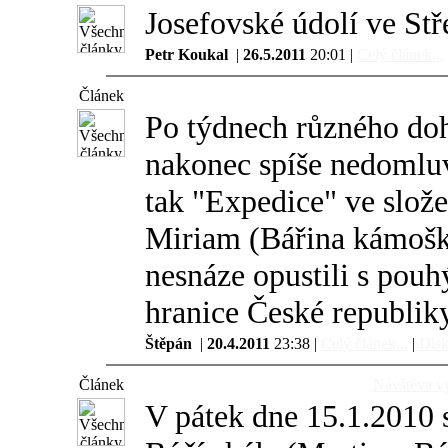
Josefovské údolí ve Stř
Petr Koukal
|
26.5.2011
20:01 |
Celý článek...
Článek
Po týdnech různého do
nakonec spíše nedomluvil
tak "Expedice" ve slože
Miriam (Bářina kámoška
nesnáze opustili s po
hranice České republiky
Štěpán
|
20.4.2011
23:38 |
Celý článek...
|
Disk
Článek
Návštěva vý
V pátek dne 15.1.2010