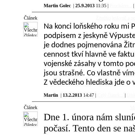
Martin Golec
|
25.9.2013
11:35 |
Procházet...
Článek
Žitného jeskyně a p
Na konci loňského roku mi Pe
podpisem z jeskyně Výpuste
je dodnes pojmenována Žitn
cennost tkví hlavně ve faktu
vojenské zásahy v tomto p
jsou strašné. Co vlastně vím
Z vědeckého hlediska jde o 
Martin
|
13.2.2013
14:47 |
Celý článek...
|
Disk
Článek
Mo
Dne 1. února nám sluní
počasí. Tento den se na