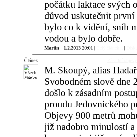
počátku laktace svých 
důvod uskutečnit první 
bylo co k vidění, sníh 
vodou a bylo dobře.
Martin
|
1.2.2013
20:01 |
Celý článek...
|
Disku
Článek
Zásadní objevy
M. Skoupý, alias Hadař 
Svobodném slově dne 2
došlo k zásadním post
proudu Jedovnického p
Objevy 900 metrů mohut
již nadobro minulostí 