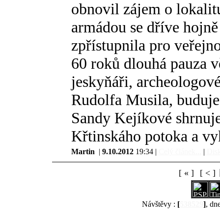
obnovil zájem o lokalit
armádou se dříve hojně
zpřístupnila pro veřejn
60 roků dlouhá pauza vě
jeskyňáři, archeologov
Rudolfa Musila, buduje
Sandy Kejíkové shrnuje
Křtinskáho potoka a vy
Martin
|
9.10.2012
19:34 |
Celý článek...
|
Disk
[ « ]
[ < ]
Návštěvy :
[
538529
]
, dn