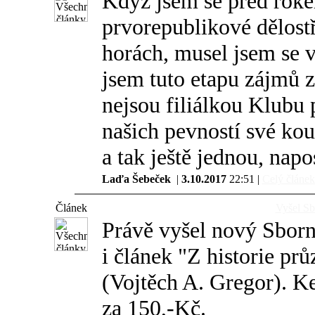
Když jsem se před roke
prvorepublikové dělost
horách, musel jsem se v
jsem tuto etapu zájmů 
nejsou filiálkou Klubu 
našich pevností své kou
a tak ještě jednou, napo
Laďa Šebeček
|
3.10.2017
22:51 |
Celý článek.
Článek
Vyšel S
Právě vyšel nový Sborn
i článek "Z historie p
(Vojtěch A. Gregor). K
za 150,-Kč.