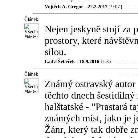
Vojtěch A. Gregor
|
22.2.2017
19:07 |
Celý čl
Článek
Nejen jeskyně stojí za 
prostory, které návště
silou.
Laďa Šebeček
|
18.9.2016
11:35 |
Celý článek.
Článek
Nový šest
Známý ostravský autor 
těchto dnech šestidílný
halštatské - "Prastará t
známých míst, jako je j
Žánr, který tak dobře z