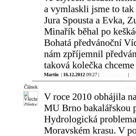
a vymlaskli jsme to tak 
Jura Spousta a Evka, Z
Minařík běhal po kešká
Bohatá předvánoční Víd
nám zpříjemnil předván
taková kolečka chceme 
Martin
|
16.12.2012
09:27 |
Celý článek...
|
Dis
Článek
Hydr
V roce 2010 obhájila n
MU Brno bakalářskou p
Hydrologická problemat
Moravském krasu. V pos