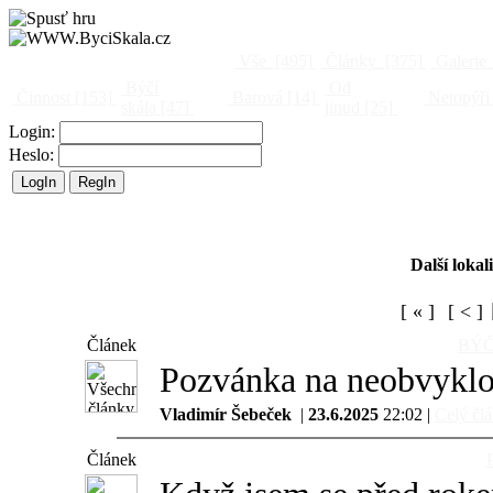
Vše
[495]
Články
[375]
Galerie
Býčí
Od
Činnost
[153]
Barová
[14]
Netopýři
skála
[47]
jinud
[25]
Login:
Heslo:
Další lokal
[ « ]
[ < ]
Článek
BÝČ
Pozvánka na neobvyklo
Vladimír Šebeček
|
23.6.2025
22:02 |
Celý člá
Článek