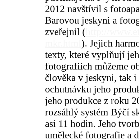
2012 navštívil s fotoa
Barovou jeskyni a fotog
zveřejnil (
http://www.e
mkr.html
). Jejich harm
texty, které vyplňují je
fotografiích můžeme o
člověka v jeskyni, tak i
ochutnávku jeho produ
jeho produkce z roku 2
rozsáhlý systém Býčí s
asi 11 hodin. Jeho tvor
umělecké fotografie a