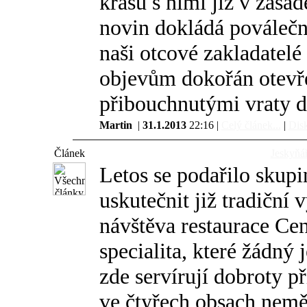
krasu s nimi již v zása
novin dokládá poválečné
naši otcové zakladatel
objevům dokořán otevř
přibouchnutými vraty d
Martin
|
31.1.2013
22:16 |
Celý článek...
|
Disk
Článek
Jeskyňář
Letos se podařilo skupi
uskutečnit již tradiční 
návštěva restaurace Cen
specialita, které žádný
zde servírují dobroty p
ve čtyřech obsach neměl