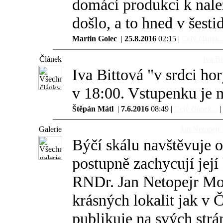
domácí produkci k nale
došlo, a to hned v šesti
Martin Golec
|
25.8.2016
02:15 |
Celý článek..
Článek
Iva Bi
Iva Bittová "v srdci ho
v 18:00. Vstupenku je 
Štěpán Mátl
|
7.6.2016
08:49 |
Celý článek...
|
Galerie
Jan Netopejr
Býčí skálu navštěvuje o
postupně zachycují její
RNDr. Jan Netopejr Mor
krásných lokalit jak v Č
publikuje na svých strá