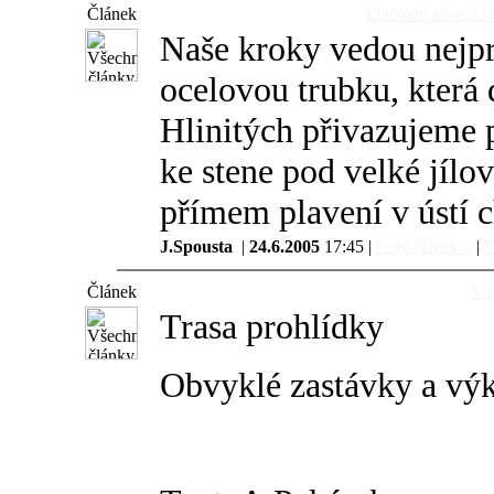
Článek
Pracovní akce 2
Naše kroky vedou nejpr
ocelovou trubku, která 
Hlinitých přivazujeme p
ke stene pod velké jílo
přímem plavení v ústí c
J.Spousta
|
24.6.2005
17:45 |
Celý článek...
|
D
Článek
Vir
Trasa prohlídky
Obvyklé zastávky a vý