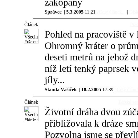
zakopány
Správce
|
5.3.2005
11:21 |
Celý článek...
|
Disk
Článek
Pra
Pohled na pracoviště v
Ohromný kráter o prům
deseti metrů na jehož d
níž letí tenký paprsek 
jíly...
Standa Vašíček
|
18.2.2005
17:39 |
Celý článek
Článek
Blízké se
Životní dráha dvou zúč
přibližovala k dráze sm
Pozvolna jsme se převlí