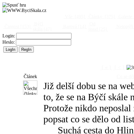
Vše
[495]
Články
[375]
Galerie
Býčí
Od
Činnost
[153]
Barová
[14]
Netopýři
skála
[47]
jinud
[25]
Login:
Heslo:
[ « ]
[ < ]
Článek
Co se dě
Již delší dobu se na w
to, že se na Býčí skále 
Protože nikdo neposlal
popsat co se dělo od li
Suchá cesta do Hlinitý