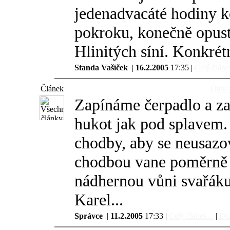
jedenadvacáté hodiny k
pokroku, konečně opust
Hlinitých síní. Konkrét
Standa Vašíček
|
16.2.2005
17:35 |
Celý článek
Článek
Útok 
Zapínáme čerpadlo a z
hukot jak pod splavem
chodby, aby se neusazo
chodbou vane poměrně s
nádhernou vůni svařáku
Karel...
Správce
|
11.2.2005
17:33 |
Celý článek...
|
Dis