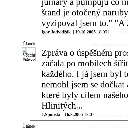
jumary a pumpuju co mi 
štand je otočený naruby
vyzipoval jsem to." "A 
Igor Jadvidžák
|
19.10.2005
18:09 |
Celý článe
Článek
Dokumentační a průz
Zpráva o úspěšném pro
začala po mobilech šířit
každého. I já jsem byl 
nemohl jsem se dočkat 
které byly cílem našeho
Hlinitých...
J.Spousta
|
16.8.2005
18:07 |
Celý článek...
|
D
Článek
Severní pól dobyt! Do