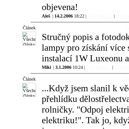
objevena!
Aleš
|
14.2.2006
18:22 |
Celý článek...
|
Diskuse
Článek
V
Stručný popis a fotodo
lampy pro získání více 
instalací 1W Luxeonu 
Miki
|
3.1.2006
10:24 |
Celý článek...
|
Diskuse.
Článek
Zaj
...Když jsem slanil k v
přehlídku dělostřelectv
rolničky. "Odpoj elektr
elektriku!". Tak jo, kdy