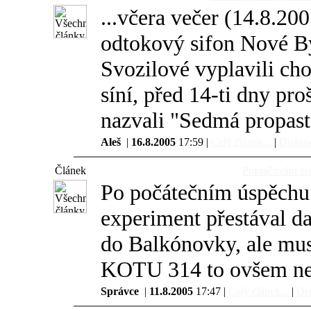
...včera večer (14.8.20
odtokový sifon Nové Bý
Svozilové vyplavili cho
síní, před 14-ti dny pro
nazvali "Sedmá propast"
Aleš
|
16.8.2005
17:59 |
Celý článek...
|
Diskuse
Článek
Pokračování 
Po počátečním úspěchu
experiment přestával da
do Balkónovky, ale muse
KOTU 314 to ovšem neb
Správce
|
11.8.2005
17:47 |
Celý článek...
|
Dis