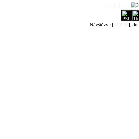
[ « ]
[ < ]
Návštěvy :
[
539980
]
, dn