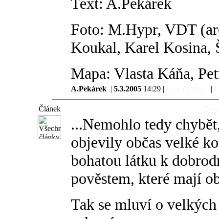
Text: A.Pekárek
Foto: M.Hypr, VDT (arc
Koukal, Karel Kosina, 
Mapa: Vlasta Káňa, Pe
A.Pekárek
|
5.3.2005
14:29 |
Celý článek...
|
D
Článek
Ze z
...Nemohlo tedy chybět,
objevily občas velké kos
bohatou látku k dobro
pověstem, které mají o
Tak se mluví o velkých 